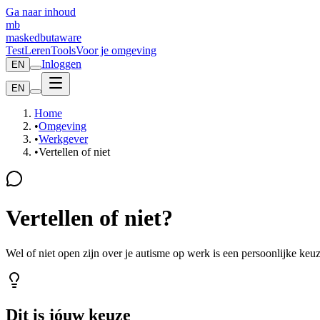
Ga naar inhoud
mb
maskedbutaware
Test
Leren
Tools
Voor je omgeving
Inloggen
EN
EN
Home
•
Omgeving
•
Werkgever
•
Vertellen of niet
Vertellen of niet?
Wel of niet open zijn over je autisme op werk is een persoonlijke keu
Dit is jóuw keuze