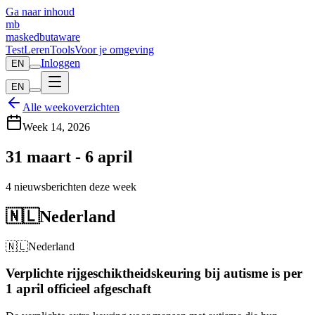
Ga naar inhoud
mb
maskedbutaware
Test
Leren
Tools
Voor je omgeving
Inloggen
EN
EN
Alle weekoverzichten
Week
14
,
2026
31 maart
-
6 april
4
nieuwsberichten deze week
🇳🇱
Nederland
🇳🇱
Nederland
Verplichte rijgeschiktheidskeuring bij autisme is per
1 april officieel afgeschaft