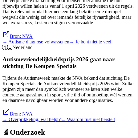
De verplichte extra keuring voor mensen met autisme die hun
rijbewijs willen halen is vanaf 1 april 2026 verdwenen uit de regels.
Dat is relevant omdat hiermee een lang bekritiseerde drempel
wegvalt die weinig zei over iemands feitelijke rijvaardigheid, maar
wel extra stress, kosten en stigma veroorzaakte.
Bron:
NVA
→
Autisme diagnose volwassenen
→
Je bent niet te veel
🇳🇱
Nederland
Autismevriendelijkheidsprijs 2026 gaat naar
stichting De Kempen Specials
Tijdens de Autismeweek maakte de NVA bekend dat stichting De
Kempen Specials de Autismevriendelijkheidsprijs 2026 wint. Zulke
prijzen zijn meer dan symbolisch wanneer ze laten zien welke
concrete aanpassingen in sport, vrije tijd of ontmoeting wél werken
en daarmee navolgbaar worden voor andere organisaties.
Bron:
NVA
→
Overprikkeling: wat helpt?
→
Waarom rust niet herstelt
🔬
Onderzoek